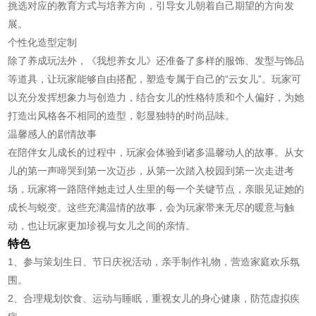
挑选对应的教育方式与培养方向，引导女儿朝着自己期望的方向发
展。
个性化造型定制
除了养成玩法外，《我想养女儿》还准备了多样的服饰、发型与饰品
等道具，让玩家能够自由搭配，塑造专属于自己的“云女儿”。玩家可
以充分发挥想象力与创造力，结合女儿的性格特质和个人偏好，为她
打造出风格各不相同的造型，彰显独特的时尚品味。
温馨感人的剧情故事
在陪伴女儿成长的过程中，玩家会体验到诸多温馨动人的故事。从女
儿的第一声啼哭到第一次迈步，从第一次踏入校园到第一次走进考
场，玩家将一路陪伴她走过人生里的每一个关键节点，亲眼见证她的
成长与蜕变。这些充满温情的故事，会为玩家带来无尽的暖意与触
动，也让玩家更加珍视与女儿之间的亲情。
特色
1、参与策划生日、节日庆祝活动，亲手制作礼物，营造家庭欢乐氛
围。
2、合理规划饮食、运动与睡眠，重视女儿的身心健康，防范虚拟疾