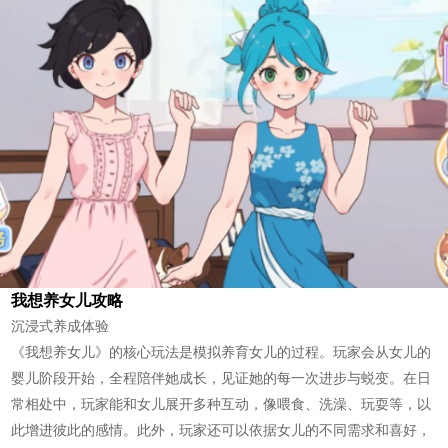
我想养女儿攻略
沉浸式养成体验
《我想养女儿》的核心玩法是模拟养育女儿的过程。玩家会从女儿的
婴儿阶段开始，全程陪伴她成长，见证她的每一次进步与蜕变。在日
常相处中，玩家能和女儿展开多种互动，像喂食、洗澡、玩耍等，以
此增进彼此的感情。此外，玩家还可以依据女儿的不同需求和喜好，