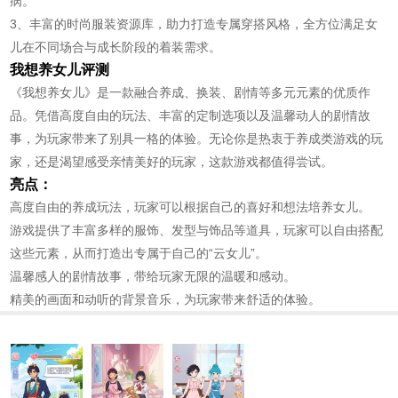
病。
3、丰富的时尚服装资源库，助力打造专属穿搭风格，全方位满足女
儿在不同场合与成长阶段的着装需求。
我想养女儿评测
《我想养女儿》是一款融合养成、换装、剧情等多元元素的优质作
品。凭借高度自由的玩法、丰富的定制选项以及温馨动人的剧情故
事，为玩家带来了别具一格的体验。无论你是热衷于养成类游戏的玩
家，还是渴望感受亲情美好的玩家，这款游戏都值得尝试。
亮点：
高度自由的养成玩法，玩家可以根据自己的喜好和想法培养女儿。
游戏提供了丰富多样的服饰、发型与饰品等道具，玩家可以自由搭配
这些元素，从而打造出专属于自己的“云女儿”。
温馨感人的剧情故事，带给玩家无限的温暖和感动。
精美的画面和动听的背景音乐，为玩家带来舒适的体验。