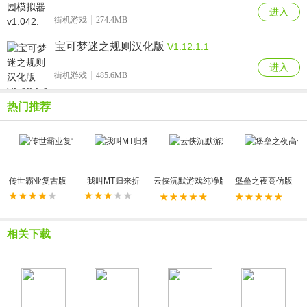
进入
街机游戏
274.4MB
宝可梦迷之规则汉化版
V1.12.1.1
进入
街机游戏
485.6MB
热门推荐
传世霸业复古版
我叫MT归来折
云侠沉默游戏纯净版
堡垒之夜高仿版
相关下载