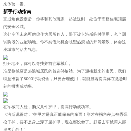
来体验一番。
新手行动指南
完成角色设定后，你将和其他玩家一起被送到一处位于高档住宅顶层
的安全区域。
这处空间未来可供你作为居所购入，眼下被卡洛斯临时借用，充当测
试阶段的匹配场地。你不妨借此机会眺望热浪城的开阔景致，体会这
座城市的活力气息。
打开地图，你可以寻找并前往军械店。
准星枪械店是热浪城居民的首选补给站。为了迎接新来的市民，我们
特意准备了5000行动资金，只要合理使用，就能显著提高你在危急时
刻的撤离成功率。
在军械商人处，购买几件护甲，提高行动成功率。
卡洛斯说得对：“护甲才是真正能保命的东西！刚才在拐角差点被霰弹
枪干掉，要不是身上穿了层护甲，现在都没命了。赶紧去军械商人那
里买几件！”