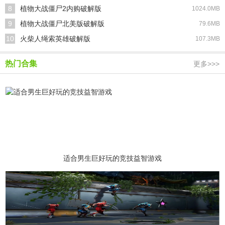
8
植物大战僵尸2内购破解版
1024.0MB
9
植物大战僵尸北美版破解版
79.6MB
10
火柴人绳索英雄破解版
107.3MB
热门合集
更多>>>
适合男生巨好玩的竞技益智游戏