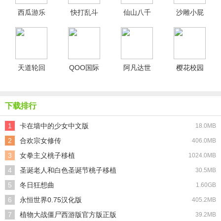
西瓜游乐
快打乱斗
仙山八千
沙雕小屁
场汉化版
手机版
年清软金
孩模拟器
手指版
联机版
天道轮回
QOO国际
阿凡达世
樱花校园
我的修仙
版
界圣诞节
联机版
梦免广告
版
版
下载排行
1
卡在墙中的少女中文版
18.0MB
2
合欢宗女修传
406.0MB
3
女拳主义桃子移植
1024.0MB
4
圣诞老人和白色圣诞节桃子移植
30.5MB
5
冬日狂想曲
1.60GB
6
永恒世界0.75汉化版
405.2MB
7
植物大战僵尸西游版官方版正版
39.2MB