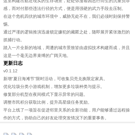
这里构建出贴近现实的生存场景，处处弥漫着因恶行而生的沉重负罪
感，而对付那些违法行径的方式，便是用强硬的武力手段去压制。
在这个危机四伏的城市环境中，威胁无处不在，我们必须时刻保持警
惕。
通过严谨的逻辑推演迅速锁定嫌犯的藏匿之处，随即展开紧张激烈的
抓捕行动。
踏入一片全新的地域，周遭的城市景致皆由虚拟技术构建而成，并且
这是一个毫无边界束缚的广阔天地。
更新日志
v0.1.12
新增“夏日海滩节”限时活动，可收集贝壳兑换限定家具。
优化垃圾分类小游戏机制，增加更多垃圾种类与提示。
修复部分机型在夜间模式下显示异常的问题。
调整市民积分获取比例，提升高星级任务奖励。
平台上线了一项旨在促进邻里关系的全新功能，用户能够通过远程操
作的方式，协助自己的好友处理突发情况下的重要事务。