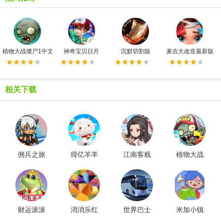
植物大战僵尸1中文原版
神奇宝贝日月
沉默切割版
麦吉大改造最新版
相关下载
佣兵之旅
得亿羊羊
江南客栈
植物大战
免广告版
红包版
红包版
僵尸
2shuttle版
财运滚滚
消消乐红
世界巴士
米加小镇