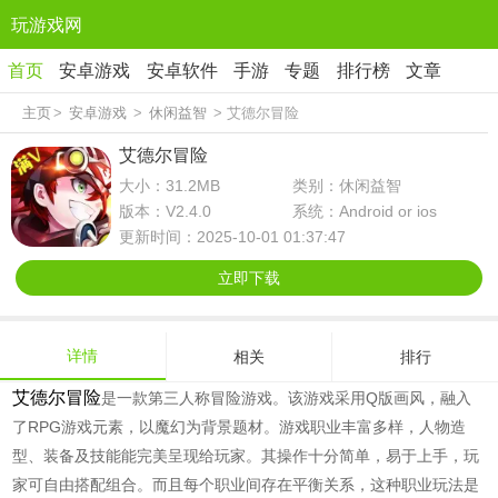
玩游戏网
首页
安卓游戏
安卓软件
手游
专题
排行榜
文章
主页
>
安卓游戏
>
休闲益智
> 艾德尔冒险
艾德尔冒险
大小：31.2MB
类别：休闲益智
版本：V2.4.0
系统：Android or ios
更新时间：2025-10-01 01:37:47
立即下载
详情
相关
排行
艾德尔冒险
是一款第三人称冒险游戏。该游戏采用Q版画风，融入
了RPG游戏元素，以魔幻为背景题材。游戏职业丰富多样，人物造
型、装备及技能能完美呈现给玩家。其操作十分简单，易于上手，玩
家可自由搭配组合。而且每个职业间存在平衡关系，这种职业玩法是