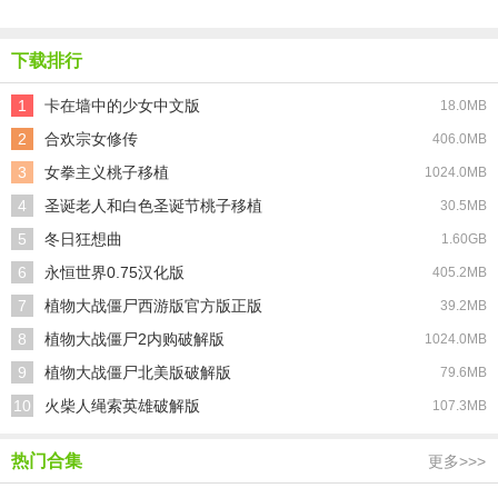
来红包版
包版
驾驶模拟
母婴店全
器汉化版
解锁版
下载排行
1
卡在墙中的少女中文版
18.0MB
2
合欢宗女修传
406.0MB
3
女拳主义桃子移植
1024.0MB
4
圣诞老人和白色圣诞节桃子移植
30.5MB
5
冬日狂想曲
1.60GB
6
永恒世界0.75汉化版
405.2MB
7
植物大战僵尸西游版官方版正版
39.2MB
8
植物大战僵尸2内购破解版
1024.0MB
9
植物大战僵尸北美版破解版
79.6MB
10
火柴人绳索英雄破解版
107.3MB
热门合集
更多>>>