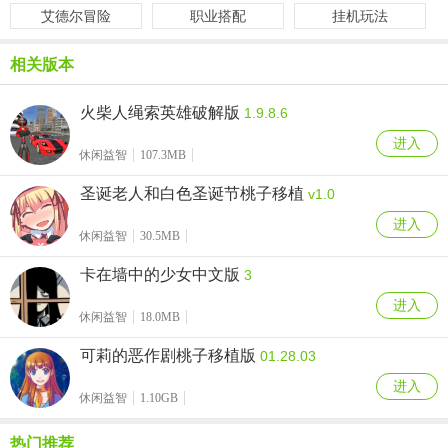
艾德尔冒险
职业搭配
挂机玩法
相关版本
火柴人绳索英雄破解版
1.9.8.6
进入
休闲益智
107.3MB
圣诞老人和白色圣诞节桃子移植
v1.0
进入
休闲益智
30.5MB
卡在墙中的少女中文版
3
进入
休闲益智
18.0MB
可莉的恶作剧桃子移植版
01.28.03
进入
休闲益智
1.10GB
热门推荐