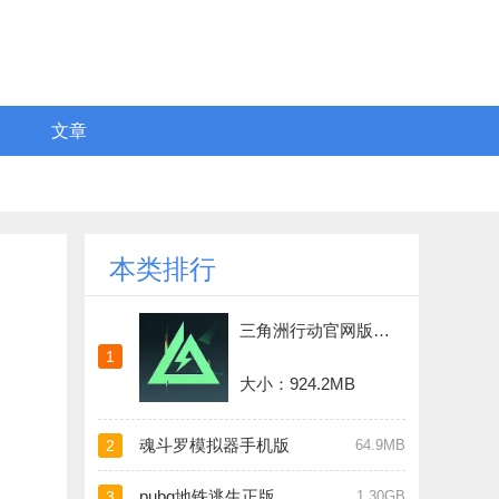
文章
本类排行
三角洲行动官网版正版
1
大小：924.2MB
魂斗罗模拟器手机版
2
64.9MB
pubg地铁逃生正版手游
3
1.30GB