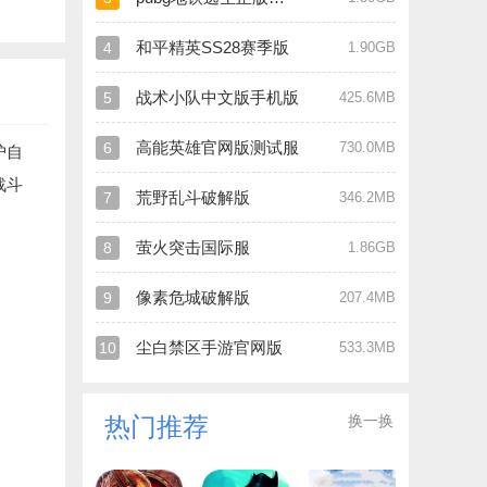
和平精英SS28赛季版
4
1.90GB
战术小队中文版手机版
5
425.6MB
高能英雄官网版测试服
6
730.0MB
护自
战斗
荒野乱斗破解版
7
346.2MB
萤火突击国际服
8
1.86GB
像素危城破解版
9
207.4MB
尘白禁区手游官网版
10
533.3MB
换一换
热门推荐