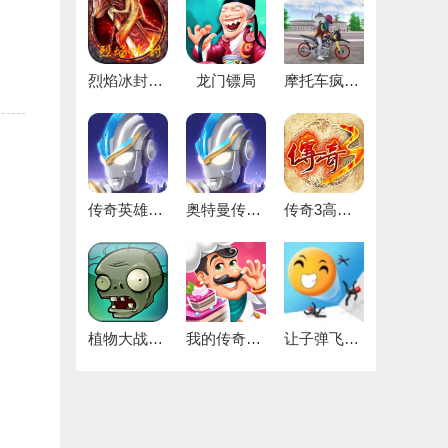
烈焰冰封最新免费版
龙门镖局
摩托车疯狂驾驶
传奇英雄无限宝石安卓直装版
奥特曼传奇英雄版
传奇3高爆版
植物大战僵尸1中文原版
我的传奇餐厅
让子弹飞一下