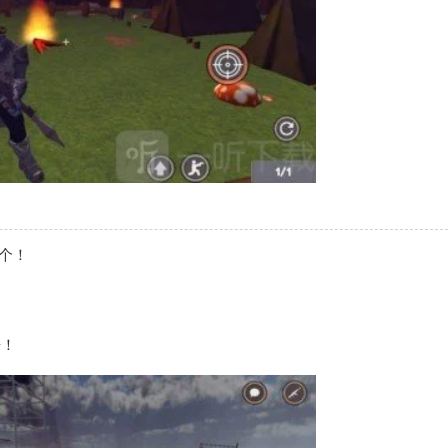
一个！
争！